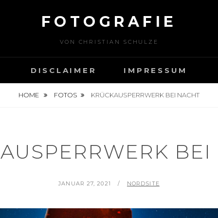
FOTOGRAFIE
VON CHRISTIAN SCHULZE
DISCLAIMER
IMPRESSUM
HOME
FOTOS
KRÜCKAUSPERRWERK BEI NACHT
AUSPERRWERK BEI
POSTED
BY
JANUAR 27, 2021
NORDSITE
ON