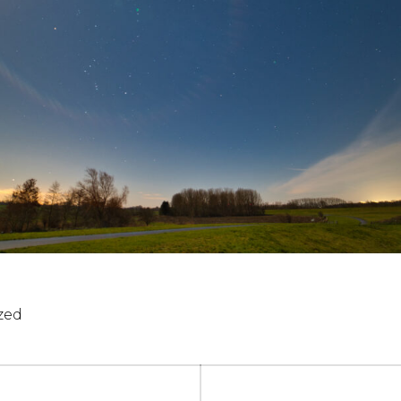
zed
igation